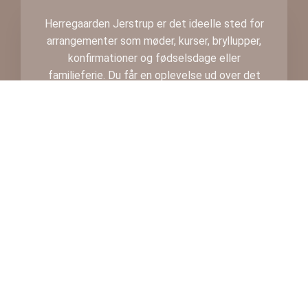
Herregaarden Jerstrup er det ideelle sted for
arrangementer som møder, kurser, bryllupper,
konfirmationer og fødselsdage eller
familieferie. Du får en oplevelse ud over det
sædvanlige i historiske og charmerende
omgivelser.
Beliggende i det smukke nordfynske landskab,
en smule væk fra landevejen mellem Bogense
og Odense, finder man Jerstrup, der hviler på
et naturområde på 35.000 m2, omkranset af
voldgrave og naturlandskab med skove,
bevoksning og søer. Jerstrup kan spores
tilbage til 1300-tallet og har været hjemsted
for grever, herremænd og endda medlemmer
af kongehuset. Hvis murene kunne tale, ville
de afsløre spændende kapitler af